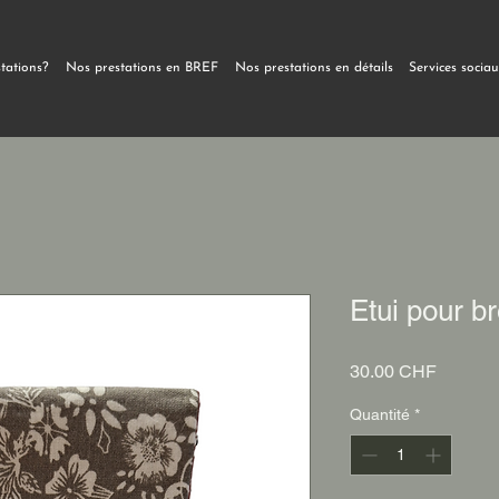
stations?
Nos prestations en BREF
Nos prestations en détails
Services socia
Etui pour b
Prix
30.00 CHF
Quantité
*