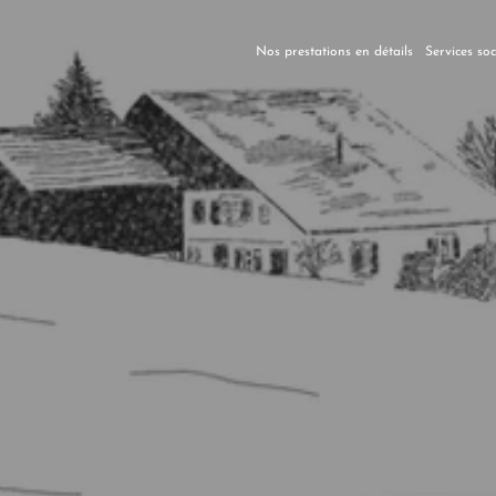
Nos prestations en détails
Services so