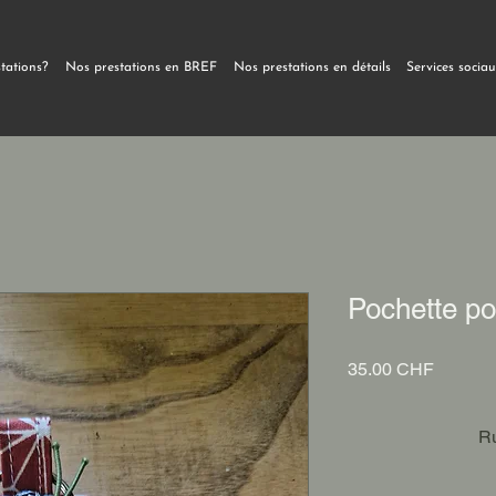
stations?
Nos prestations en BREF
Nos prestations en détails
Services socia
Pochette po
Prix
35.00 CHF
Ru