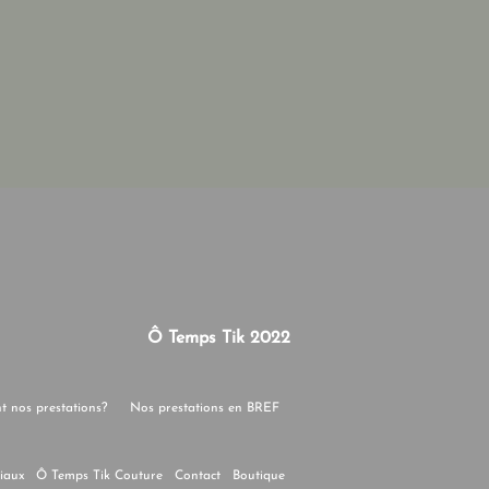
Ô Temps Tik 2022
nt nos prestations?
Nos prestations en BREF
ciaux
Ô Temps Tik Couture
Contact
Boutique