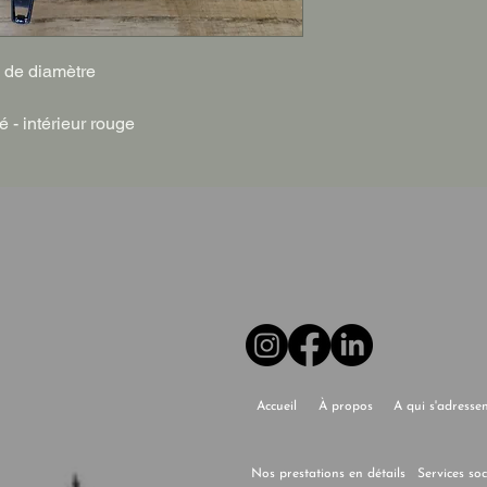
m de diamètre
 - intérieur rouge
Accueil
À propos
A qui s'adresse
Nos prestations en détails
Services so