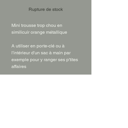
Rupture de stock
Mini trousse trop chou en
similicuir orange métallique
A utiliser en porte-clé ou à
l'intérieur d'un sac à main par
exemple pour y ranger ses p'tites
affaires
Dimension: Environ 6 cm x 12 cm