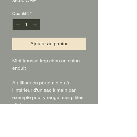
Prix
35.00 CHF
Quantité
*
Ajouter au panier
Mini trousse trop chou en coton
enduit
A utiliser en porte-clé ou à
l'intérieur d'un sac à main par
exemple pour y ranger ses p'tites
affaires
Dimension: Environ 6 cm x 12 cm