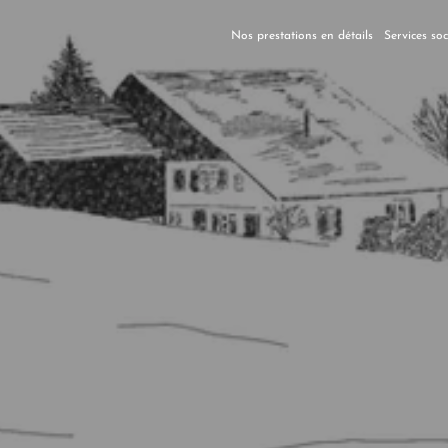
Nos prestations en détails
Services so