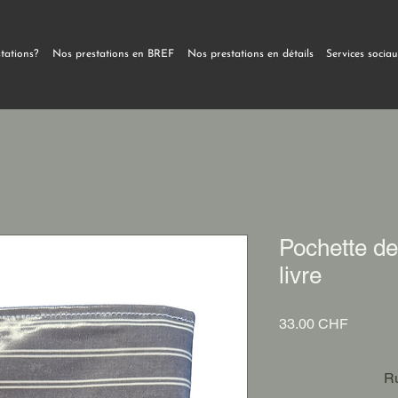
stations?
Nos prestations en BREF
Nos prestations en détails
Services socia
Pochette de
livre
Prix
33.00 CHF
Ru