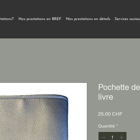
stations?
Nos prestations en BREF
Nos prestations en détails
Services socia
Pochette de
livre
Prix
25.00 CHF
Quantité
*