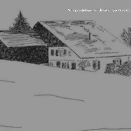
Nos prestations en détails
Services so