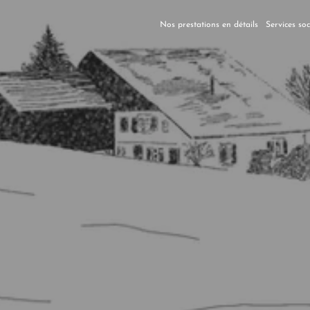
Nos prestations en détails
Services so