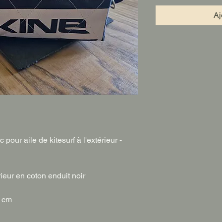
Aj
ur aile de kitesurf à l'extérieur -
rieur en coton enduit noir
0 cm