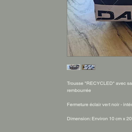
Trousse "RECYCLED" avec sac po
rembourrée
Fermeture éclair vert noir - inté
Dimension: Environ 10 cm x 2