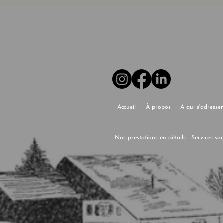
Accueil
À propos
A qui s'adresse
Nos prestations en détails
Services so