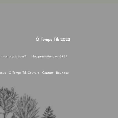
Ô Temps Tik 2022
nt nos prestations?
Nos prestations en BREF
ciaux
Ô Temps Tik Couture
Contact
Boutique